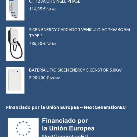
CT 120A DH SINGLE PHASE
114,95
€
IVA inc.
SIGEN ENERGY CARGADOR VEHICULO AC 7KW 4G 5M
TYPE 2
786,50
€
IVA inc.
BATERÍA LITIO SIGEN ENERGY SIGENSTOR 5.0KW
2.904,00
€
IVA inc.
Financiado por la Unión Europea – NextGenerationEU