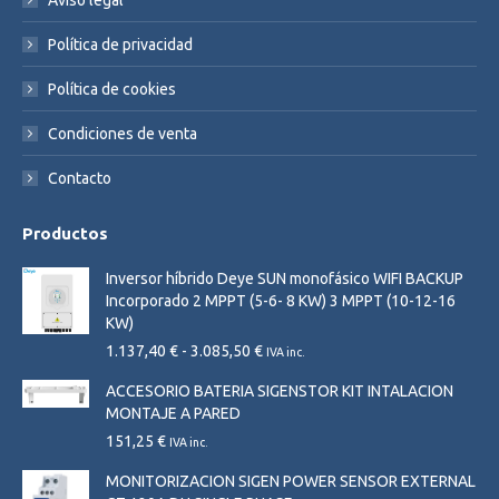
Aviso legal
new
new
Política de privacidad
window
window
Política de cookies
Condiciones de venta
Contacto
Productos
Inversor híbrido Deye SUN monofásico WIFI BACKUP
Incorporado 2 MPPT (5-6- 8 KW) 3 MPPT (10-12-16
KW)
Rango
1.137,40
€
-
3.085,50
€
IVA inc.
de
ACCESORIO BATERIA SIGENSTOR KIT INTALACION
precios:
MONTAJE A PARED
desde
1.137,40 €
151,25
€
IVA inc.
hasta
MONITORIZACION SIGEN POWER SENSOR EXTERNAL
3.085,50 €