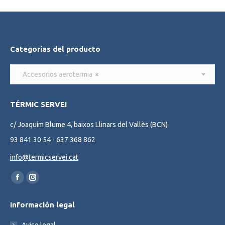
Categorías del producto
Accesorios aerotermia
×
TÉRMIC SERVEI
c/ Joaquím Blume 4, baixos Llinars del Vallès (BCN)
93 841 30 54 - 637 368 862
info@termicservei.cat
Find us on:
Facebook
Instagram
page
page
Información legal
opens
opens
in
in