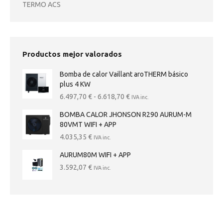
TERMO ACS
Productos mejor valorados
Bomba de calor Vaillant aroTHERM básico
plus 4 KW
Rango
6.497,70
€
-
6.618,70
€
IVA inc.
de
BOMBA CALOR JHONSON R290 AURUM-M
precios:
80VMT WIFI + APP
desde
6.497,70 €
4.035,35
€
IVA inc.
hasta
AURUM80M WIFI + APP
6.618,70 €
3.592,07
€
IVA inc.