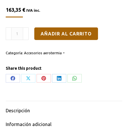
163,35
€
IVA inc.
Honeywell
AÑADIR AL CARRITO
–
Válvula
Categoría:
Accesorios aerotermia
de
zona
Share this product
motorizada
VC6613M
Share
Share
Share
Share
Share
de
on
on
on
on
on
3
Facebook
X
Pinterest
LinkedIn
WhatsApp
vías
Descripción
230v
1"
Información adicional
cantidad