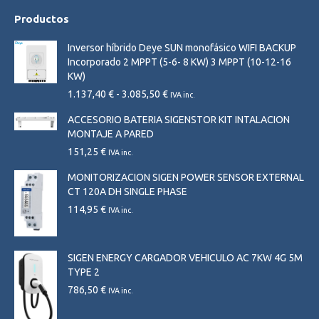
Productos
Inversor híbrido Deye SUN monofásico WIFI BACKUP
Incorporado 2 MPPT (5-6- 8 KW) 3 MPPT (10-12-16
KW)
Rango
1.137,40
€
-
3.085,50
€
IVA inc.
de
ACCESORIO BATERIA SIGENSTOR KIT INTALACION
precios:
MONTAJE A PARED
desde
1.137,40 €
151,25
€
IVA inc.
hasta
MONITORIZACION SIGEN POWER SENSOR EXTERNAL
3.085,50 €
CT 120A DH SINGLE PHASE
114,95
€
IVA inc.
SIGEN ENERGY CARGADOR VEHICULO AC 7KW 4G 5M
TYPE 2
786,50
€
IVA inc.