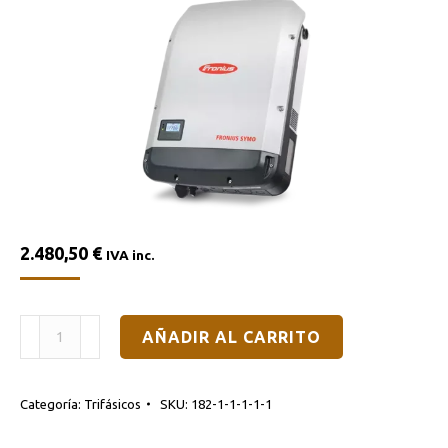
2.480,50
€
IVA inc.
Inversor
AÑADIR AL CARRITO
de
Red
Categoría:
Trifásicos
SKU:
182-1-1-1-1-1
Fronius
Symo