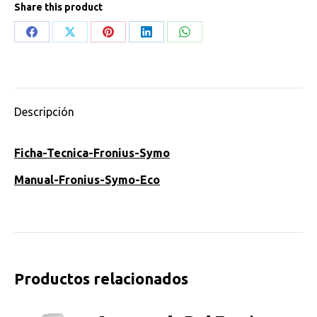
Share this product
10.0-
3
Share
Share
Share
Share
Share
Full
on
on
on
on
on
cantidad
Facebook
X
Pinterest
LinkedIn
WhatsApp
Descripción
Ficha-Tecnica-Fronius-Symo
Manual-Fronius-Symo-Eco
Productos relacionados