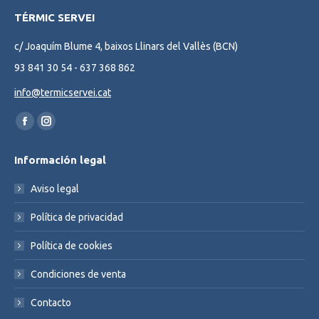
TÉRMIC SERVEI
c/ Joaquím Blume 4, baixos Llinars del Vallès (BCN)
93 841 30 54 - 637 368 862
info@termicservei.cat
Find us on:
Facebook
Instagram
page
page
Información legal
opens
opens
in
in
Aviso legal
new
new
Política de privacidad
window
window
Política de cookies
Condiciones de venta
Contacto