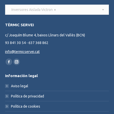
Inversores Aislada Victron
×
TÉRMIC SERVEI
c/ Joaquím Blume 4, baixos Llinars del Vallès (BCN)
93 841 30 54 - 637 368 862
info@termicservei.cat
Find us on:
Facebook
Instagram
page
page
Información legal
opens
opens
in
in
Aviso legal
new
new
Política de privacidad
window
window
Política de cookies