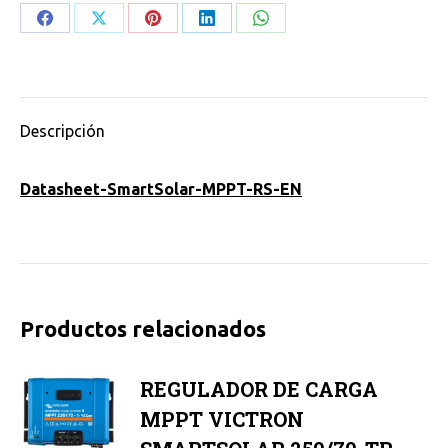
RS
Share
Share
Share
Share
Share
450/200-
on
on
on
on
on
MC4
Facebook
X
Pinterest
LinkedIn
WhatsApp
cantidad
Descripción
Datasheet-SmartSolar-MPPT-RS-EN
Productos relacionados
REGULADOR DE CARGA
MPPT VICTRON