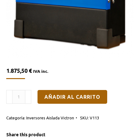
1.875,50
€
IVA inc.
REGULADOR
AÑADIR AL CARRITO
DE
CARGA
Categoría:
Inversores Aislada Victron
SKU:
V113
MPPT
VICTRON
Share this product
SMARTSOLAR