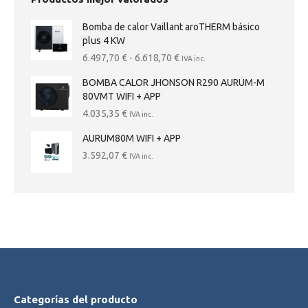
Bomba de calor Vaillant aroTHERM básico
plus 4 KW
Rango
6.497,70
€
-
6.618,70
€
IVA inc.
de
BOMBA CALOR JHONSON R290 AURUM-M
precios:
80VMT WIFI + APP
desde
6.497,70 €
4.035,35
€
IVA inc.
hasta
AURUM80M WIFI + APP
6.618,70 €
3.592,07
€
IVA inc.
Categorías del producto