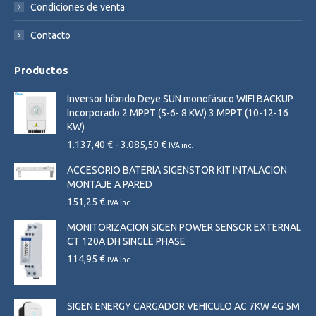
Condiciones de venta
Contacto
Productos
Inversor híbrido Deye SUN monofásico WIFI BACKUP
Incorporado 2 MPPT (5-6- 8 KW) 3 MPPT (10-12-16
KW)
Rango
1.137,40
€
-
3.085,50
€
IVA inc.
de
ACCESORIO BATERIA SIGENSTOR KIT INTALACION
precios:
MONTAJE A PARED
desde
1.137,40 €
151,25
€
IVA inc.
hasta
MONITORIZACION SIGEN POWER SENSOR EXTERNAL
3.085,50 €
CT 120A DH SINGLE PHASE
114,95
€
IVA inc.
SIGEN ENERGY CARGADOR VEHICULO AC 7KW 4G 5M