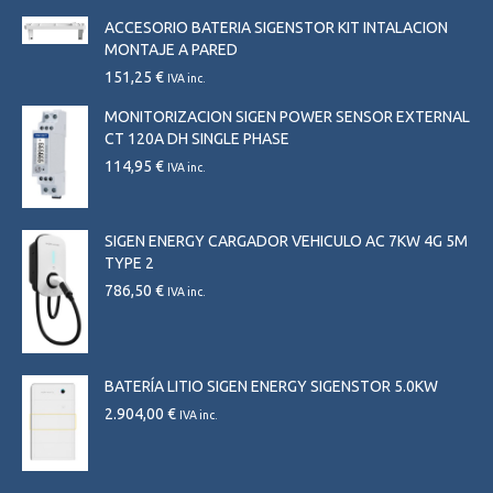
de
ACCESORIO BATERIA SIGENSTOR KIT INTALACION
precios:
MONTAJE A PARED
desde
1.137,40 €
151,25
€
IVA inc.
hasta
MONITORIZACION SIGEN POWER SENSOR EXTERNAL
3.085,50 €
CT 120A DH SINGLE PHASE
114,95
€
IVA inc.
SIGEN ENERGY CARGADOR VEHICULO AC 7KW 4G 5M
TYPE 2
786,50
€
IVA inc.
BATERÍA LITIO SIGEN ENERGY SIGENSTOR 5.0KW
2.904,00
€
IVA inc.