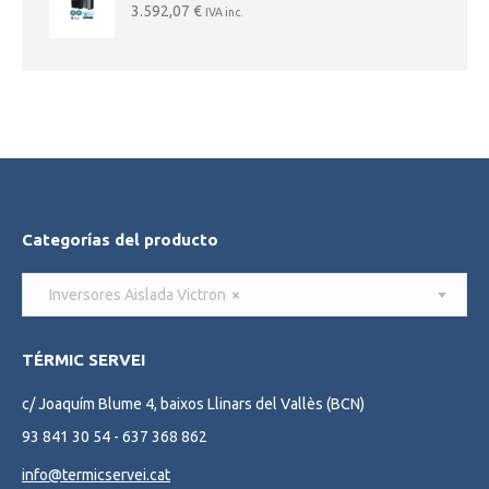
3.592,07
€
IVA inc.
Categorías del producto
Inversores Aislada Victron
×
TÉRMIC SERVEI
c/ Joaquím Blume 4, baixos Llinars del Vallès (BCN)
93 841 30 54 - 637 368 862
info@termicservei.cat