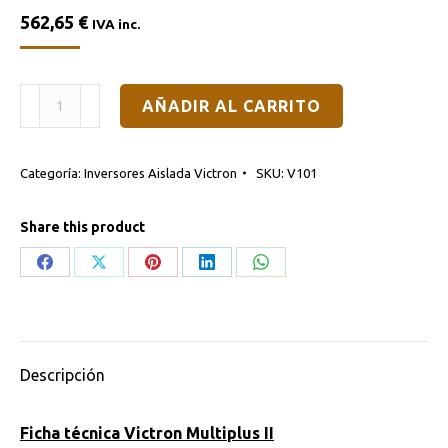
562,65
€
IVA inc.
INVERSOR/CARGADOR
AÑADIR AL CARRITO
VICTRON
MULTIPLUS-
Categoría:
Inversores Aislada Victron
SKU:
V101
II
48/3000/35-
Share this product
32
cantidad
Share
Share
Share
Share
Share
on
on
on
on
on
Facebook
X
Pinterest
LinkedIn
WhatsApp
Descripción
Ficha técnica Victron Multiplus II