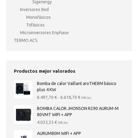
Sigenergy
Inversores Red
Monofásicos
Trifásicos
Microinversores Enphase
TERMO ACS
Productos mejor valorados
Bomba de calor Vaillant aroTHERM básico
plus 4 KW
Rango
6.497,70
€
-
6.618,70
€
IVA inc.
de
BOMBA CALOR JHONSON R290 AURUM-M
precios:
80VMT WIFI + APP
desde
6.497,70 €
4.035,35
€
IVA inc.
hasta
AURUM80M WIFI + APP
6.618,70 €