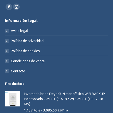
Find us on:
Facebook
Instagram
page
page
Información legal
opens
opens
in
in
Aviso legal
new
new
Política de privacidad
window
window
Política de cookies
Condiciones de venta
Contacto
Productos
Inversor híbrido Deye SUN monofásico WIFI BACKUP
Incorporado 2 MPPT (5-6- 8 KW) 3 MPPT (10-12-16
KW)
Rango
1.137,40
€
-
3.085,50
€
IVA inc.