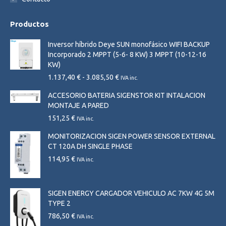
Productos
Inversor híbrido Deye SUN monofásico WIFI BACKUP
Incorporado 2 MPPT (5-6- 8 KW) 3 MPPT (10-12-16
KW)
Rango
1.137,40
€
-
3.085,50
€
IVA inc.
de
ACCESORIO BATERIA SIGENSTOR KIT INTALACION
precios:
MONTAJE A PARED
desde
1.137,40 €
151,25
€
IVA inc.
hasta
MONITORIZACION SIGEN POWER SENSOR EXTERNAL
3.085,50 €
CT 120A DH SINGLE PHASE
114,95
€
IVA inc.
SIGEN ENERGY CARGADOR VEHICULO AC 7KW 4G 5M
TYPE 2
786,50
€
IVA inc.