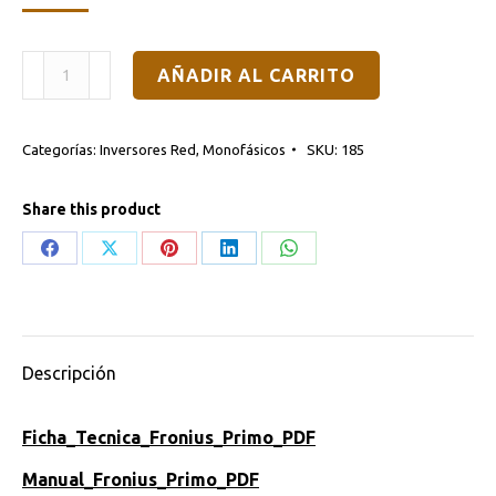
Inversor
AÑADIR AL CARRITO
de
Red
Categorías:
Inversores Red
,
Monofásicos
SKU:
185
Fronius
Primo
Share this product
5.0-
1
Share
Share
Share
Share
Share
Full
on
on
on
on
on
cantidad
Facebook
X
Pinterest
LinkedIn
WhatsApp
Descripción
Ficha_Tecnica_Fronius_Primo_PDF
Manual_Fronius_Primo_PDF