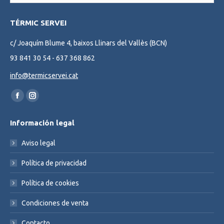
TÉRMIC SERVEI
c/ Joaquím Blume 4, baixos Llinars del Vallès (BCN)
93 841 30 54 - 637 368 862
info@termicservei.cat
Find us on:
Facebook
Instagram
page
page
Información legal
opens
opens
in
in
Aviso legal
new
new
Política de privacidad
window
window
Política de cookies
Condiciones de venta
Contacto