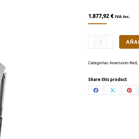
1.877,92
€
IVA inc.
Inversor
AÑA
de
Red
Categorías:
Inversores Red
,
Fronius
Primo
Share this product
8.2-
1
Share
Share
Sha
Full
on
on
on
cantidad
Facebook
X
Pint