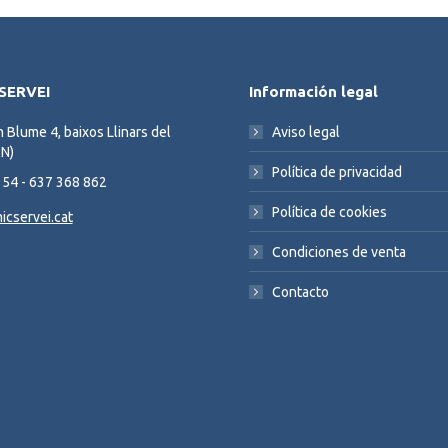
SERVEI
Información legal
 Blume 4, baixos Llinars del
Aviso legal
CN)
Política de privacidad
 54 - 637 368 862
Política de cookies
icservei.cat
:
Condiciones de venta
ok
stagram
Contacto
ge
ens
w
ndow