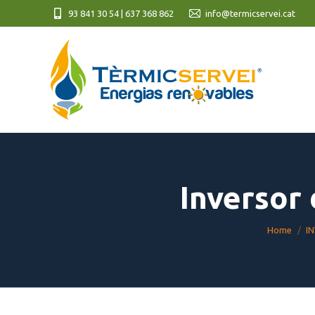
93 841 30 54 | 637 368 862
info@termicservei.cat
Inversor 
You are h
Home
I