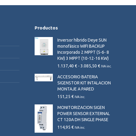
Productos
Inversor híbrido Deye SUN
monofásico WIFI BACKUP
Incorporado 2 MPPT (5-6- 8
KW) 3 MPPT (10-12-16 KW)
Rango
1.137,40
€
-
3.085,50
€
IVA inc.
de
ACCESORIO BATERIA
precios:
SIGENSTOR KIT INTALACION
desde
MONTAJE A PARED
1.137,40 €
hasta
151,25
€
IVA inc.
3.085,50 €
MONITORIZACION SIGEN
POWER SENSOR EXTERNAL
CT 120A DH SINGLE PHASE
114,95
€
IVA inc.