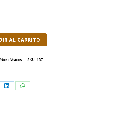
DIR AL CARRITO
Monofásicos
SKU:
187
re
Share
Share
on
on
erest
LinkedIn
WhatsApp